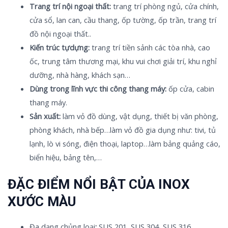
Trang trí nội ngoại thất:
trang trí phòng ngủ, cửa chính,
cửa sổ, lan can, cầu thang, ốp tường, ốp trần, trang trí
đồ nội ngoại thất..
Kiến trúc tựdựng:
trang trí tiền sảnh các tòa nhà, cao
ốc, trung tâm thương mại, khu vui chơi giải trí, khu nghỉ
dưỡng, nhà hàng, khách sạn…
Dùng trong lĩnh vực thi công thang máy:
ốp cửa, cabin
thang máy.
Sản xuất:
làm vỏ đồ dùng, vật dụng, thiết bị văn phòng,
phòng khách, nhà bếp…làm vỏ đồ gia dụng như: tivi, tủ
lạnh, lò vi sóng, điện thoại, laptop…làm bảng quảng cáo,
biển hiệu, bảng tên,…
ĐẶC ĐIỂM NỔI BẬT CỦA INOX
XƯỚC MÀU
Đa dạng chủng loại
:
SUS 201, SUS 304, SUS 316,…