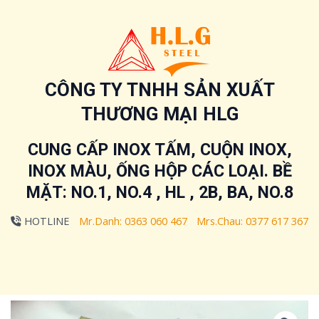
Nhảy
tới
nội
dung
CÔNG TY TNHH SẢN XUẤT
THƯƠNG MẠI HLG
CUNG CẤP INOX TẤM, CUỘN INOX,
INOX MÀU, ỐNG HỘP CÁC LOẠI. BỀ
MẶT: NO.1, NO.4 , HL , 2B, BA, NO.8
HOTLINE
Mr.Danh:
0363 060 467
Mrs.Chau:
0377 617 367