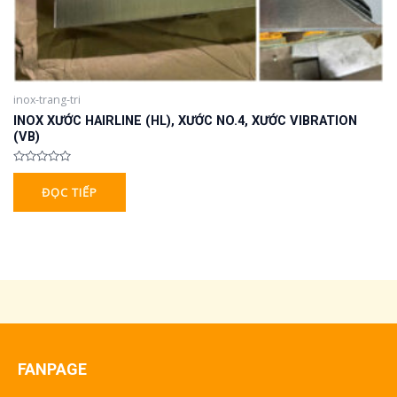
inox-trang-tri
INOX XƯỚC HAIRLINE (HL), XƯỚC NO.4, XƯỚC VIBRATION
(VB)
Được
xếp
ĐỌC TIẾP
hạng
0
5
sao
FANPAGE