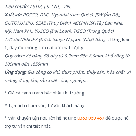
Tiêu chuẩn:
ASTM, JIS, CNS, DIN, …
Xuất xứ:
POSCO, DKC, Hyundai (Hàn Quốc), JSW (Ấn Độ),
OUTOKUMPU, SSAB (Thụy Điển), ACERINOX (Tây Ban Nha,
Mỹ, Nam Phi), YUSCO (Đài Loan), TISCO (Trung Quốc),
THYSSENKRUPP (Đức), Sanyo Nippon (Nhật Bản),…
Hàng loại
1, đầy đủ chứng từ xuất xứ chất lượng.
Quy cách:
Xẻ băng độ dày từ 0.3mm đến 8.0mm, khổ rộng từ
300mm đến 1850mm
Ứng dụng:
Gia công cơ khí, thực phẩm, thủy sản, hóa chất, xi
măng, đóng tàu, sản xuất công nghiệp,…
* Giá cả cạnh tranh bậc nhất thị trường.
* Tận tình chăm sóc, tư vấn khách hàng.
* Vận chuyển tận nơi, liên hệ hotline
0363 060 467
để dược hỗ
trợ tư vấn chi tiết nhất.