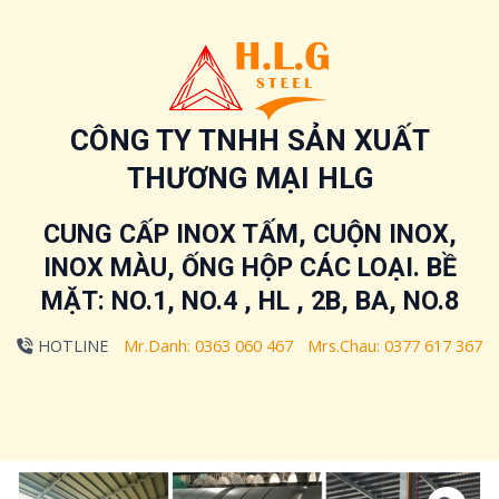
Nhảy
tới
nội
dung
CÔNG TY TNHH SẢN XUẤT
THƯƠNG MẠI HLG
CUNG CẤP INOX TẤM, CUỘN INOX,
INOX MÀU, ỐNG HỘP CÁC LOẠI. BỀ
MẶT: NO.1, NO.4 , HL , 2B, BA, NO.8
HOTLINE
Mr.Danh:
0363 060 467
Mrs.Chau:
0377 617 367