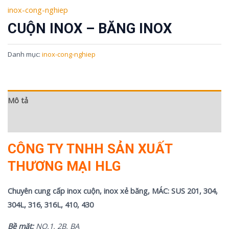
inox-cong-nghiep
CUỘN INOX – BĂNG INOX
Danh mục:
inox-cong-nghiep
Mô tả
Đánh giá (0)
CÔNG TY TNHH SẢN XUẤT
THƯƠNG MẠI HLG
Chuyên cung cấp inox cuộn, inox xẻ băng, MÁC: SUS 201, 304,
304L, 316, 316L, 410, 430
Bề mặt:
NO.1, 2B, BA