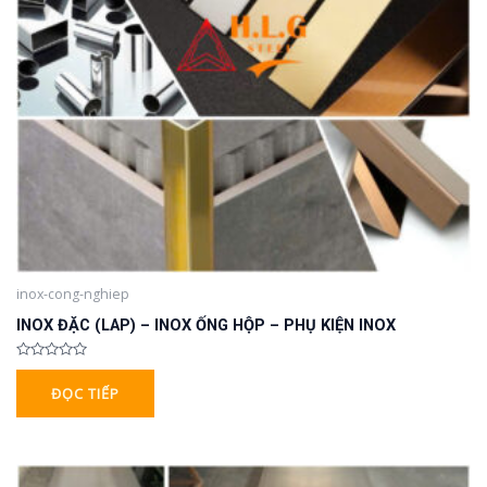
inox-cong-nghiep
INOX ĐẶC (LAP) – INOX ỐNG HỘP – PHỤ KIỆN INOX
Được
xếp
ĐỌC TIẾP
hạng
0
5
sao