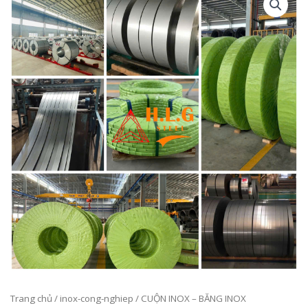
Trang chủ
/
inox-cong-nghiep
/ CUỘN INOX – BĂNG INOX