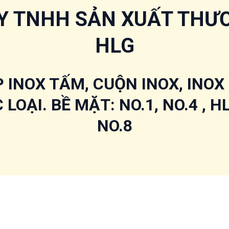
Y TNHH SẢN XUẤT THƯ
HLG
 INOX TẤM, CUỘN INOX, INOX
LOẠI. BỀ MẶT: NO.1, NO.4 , HL 
NO.8