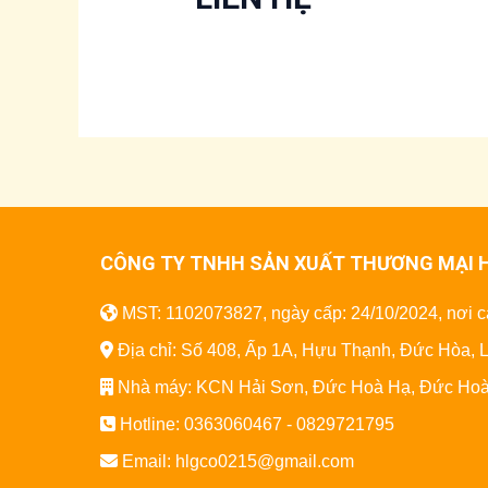
CÔNG TY TNHH SẢN XUẤT THƯƠNG MẠI 
MST: 1102073827, ngày cấp: 24/10/2024, nơi
Địa chỉ: Số 408, Ấp 1A, Hựu Thạnh, Đức Hòa, 
Nhà máy: KCN Hải Sơn, Đức Hoà Hạ, Đức Hoà
Hotline: 0363060467 - 0829721795
Email: hlgco0215@gmail.com