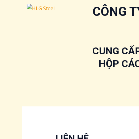
Nhảy
CÔNG T
tới
nội
dung
CUNG CẤP
HỘP CÁC 
LIÊN HỆ